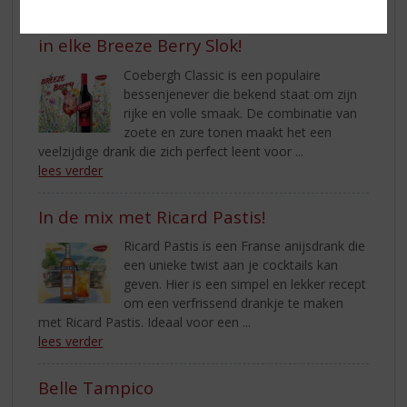
Coebergh Classic: Verfrissend genieten
in elke Breeze Berry Slok!
Coebergh Classic is een populaire
bessenjenever die bekend staat om zijn
rijke en volle smaak. De combinatie van
zoete en zure tonen maakt het een
veelzijdige drank die zich perfect leent voor ...
lees verder
In de mix met Ricard Pastis!
Ricard Pastis is een Franse anijsdrank die
een unieke twist aan je cocktails kan
geven. Hier is een simpel en lekker recept
om een verfrissend drankje te maken
met Ricard Pastis. Ideaal voor een ...
lees verder
Belle Tampico