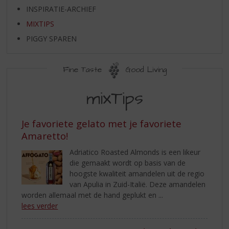
S
INSPIRATIE-ARCHIEF
p
r
MIXTIPS
i
PIGGY SPAREN
n
g
n
Fine Taste
Good Living
a
MIXTIPS
a
mixTips
r
d
e
Je favoriete gelato met je favoriete
n
Amaretto!
a
v
Adriatico Roasted Almonds is een likeur
i
die gemaakt wordt op basis van de
g
hoogste kwaliteit amandelen uit de regio
a
van Apulia in Zuid-Italië. Deze amandelen
t
worden allemaal met de hand geplukt en ...
i
lees verder
e