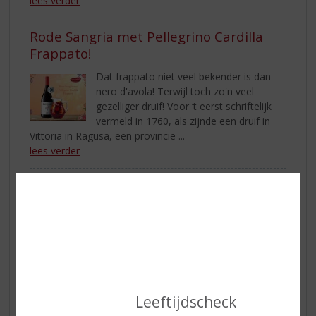
lees verder
Rode Sangria met Pellegrino Cardilla
Frappato!
Dat frappato niet veel bekender is dan
nero d'avola! Terwijl toch zo'n veel
gezelliger druif! Voor ‘t eerst schriftelijk
vermeld in 1760, als zijnde een druif in
Vittoria in Ragusa, een provincie ...
lees verder
Boswandeling pink macarons… Klein
maar fijn!
In 2021 kreeg de vertrouwde
Boswandeling er een roze variant bij.
Boswandeling Pink is een mooie zachte
roomlikeur met de smaken van
framboos en karamel. Een smaaksensatie zoals je hem
Leeftijdscheck
niet eerder...
lees verder