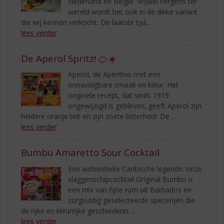
Nederland en België. Vrijwel nergens ter
wereld wordt het ook in de dikke variant
die wij kennen verkocht. De laatste tijd...
lees verder
De Aperol Spritz! 🍊☀️
Aperol, de Aperitivo met een
onnavolgbare smaak en kleur. Het
originele recept, dat sinds 1919
ongewijzigd is gebleven, geeft Aperol zijn
heldere oranje tint en zijn zoete bitterheid. De ...
lees verder
Bumbu Amaretto Sour Cocktail
Een authentieke Caribische legende: onze
vlaggenschipcocktail Original Bumbu is
een mix van fijne rum uit Barbados en
zorgvuldig geselecteerde specerijen die
de rijke en kleurrijke geschiedenis ...
lees verder