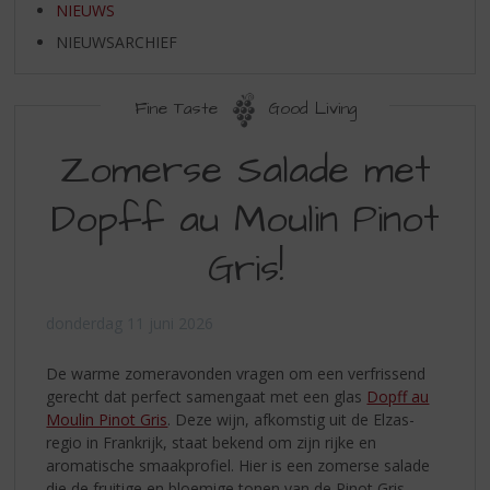
S
NIEUWS
p
NIEUWSARCHIEF
r
i
n
Fine Taste
Good Living
g
n
Zomerse Salade met
a
a
Dopff au Moulin Pinot
r
d
Gris!
e
n
a
donderdag 11 juni 2026
v
i
g
De warme zomeravonden vragen om een verfrissend
a
gerecht dat perfect samengaat met een glas
Dopff au
t
Moulin Pinot Gris
. Deze wijn, afkomstig uit de Elzas-
i
regio in Frankrijk, staat bekend om zijn rijke en
e
aromatische smaakprofiel. Hier is een zomerse salade
die de fruitige en bloemige tonen van de Pinot Gris