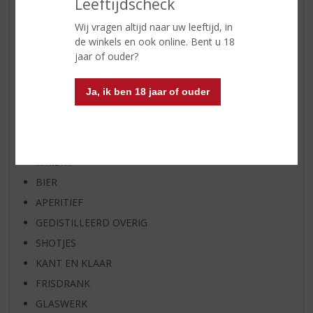
Leeftijdscheck
WIJN VAN DE MAAND
Wij vragen altijd naar uw leeftijd, in
WHISKY VAN DE MAAND
de winkels en ook online. Bent u 18
jaar of ouder?
RUM VAN DE MAAND
BIER VAN DE MAAND
Ja, ik ben 18 jaar of ouder
SPIRIT VAN DE MAAND
EXCLUSIEF TOPSLIJTER
WIJN
WHISKY
BIER
APERITIEF
GEDISTILLEERD OVERIG
SHOTJES
KANT EN KLAAR
FRISDRANK
GLASWERK