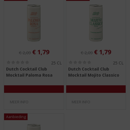
S
p
r
i
n
g
n
a
a
Originele prijs was:
, Huidige prijs is:
Originele prijs was:
, Huidige pri
€
1,79
€
1,79
€
2,09
€
2,09
r
d
(
(
25 CL
25 CL
0
0
e
Dutch Cocktail Club
Dutch Cocktail Club
,
,
n
Mocktail Paloma Rosa
Mocktail Mojito Classico
0
0
a
/
/
5
5
v
)
)
i
g
MEER INFO
MEER INFO
a
t
i
e