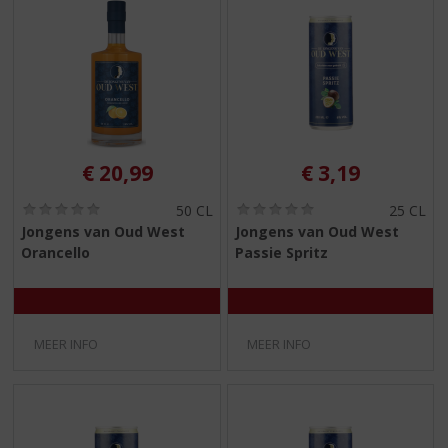
€
20,99
€
3,19
(
(
50 CL
25 CL
0
0
Jongens van Oud West
Jongens van Oud West
,
,
Orancello
Passie Spritz
0
0
/
/
5
5
)
)
MEER INFO
MEER INFO