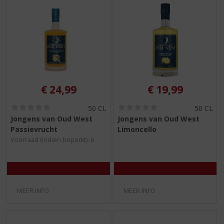
S
p
r
i
n
g
n
a
a
€
24,99
€
19,99
r
d
(
(
50 CL
50 CL
0
0
e
Jongens van Oud West
Jongens van Oud West
,
,
n
Passievrucht
Limoncello
0
0
a
/
/
Voorraad (indien beperkt): 6
5
5
v
)
)
i
g
a
t
MEER INFO
MEER INFO
i
e