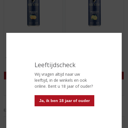
€
3,19
€
3,19
(
(
25 CL
25 CL
0
0
Jongens van Oud West
Jongens van Oud West
,
,
Orancello Spritz
Limoncello Spritz
0
0
Leeftijdscheck
/
/
5
5
Wij vragen altijd naar uw
)
)
leeftijd, in de winkels en ook
online. Bent u 18 jaar of ouder?
MEER INFO
MEER INFO
Ja, ik ben 18 jaar of ouder
EXCL. BTW
INCL. BTW
AANBIEDINGEN