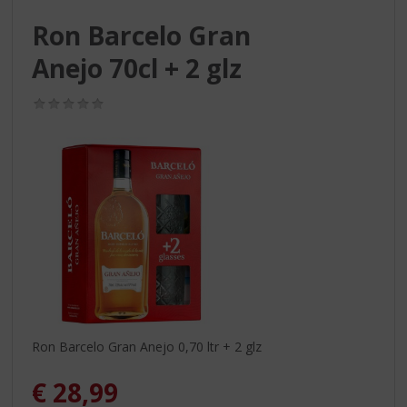
S
p
Ron Barcelo Gran
r
Anejo 70cl + 2 glz
i
n
g
(0,0
n
/
5)
a
a
r
d
e
n
a
v
i
g
a
t
Ron Barcelo Gran Anejo 0,70 ltr + 2 glz
i
e
€
28,99