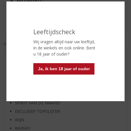
Reviews
Schrijf een review
Er zijn nog geen reviews geplaatst voor dit product
Leeftijdscheck
Wij vragen altijd naar uw leeftijd,
EXCL. BTW
INCL. BTW
in de winkels en ook online. Bent
u 18 jaar of ouder?
AANBIEDINGEN
WIJN VAN DE MAAND
Ja, ik ben 18 jaar of ouder
WHISKY VAN DE MAAND
RUM VAN DE MAAND
BIER VAN DE MAAND
SPIRIT VAN DE MAAND
EXCLUSIEF TOPSLIJTER
WIJN
WHISKY