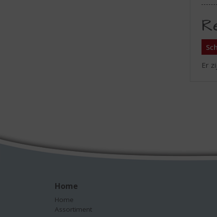
R
Sch
Er z
Home
Home
Assortiment