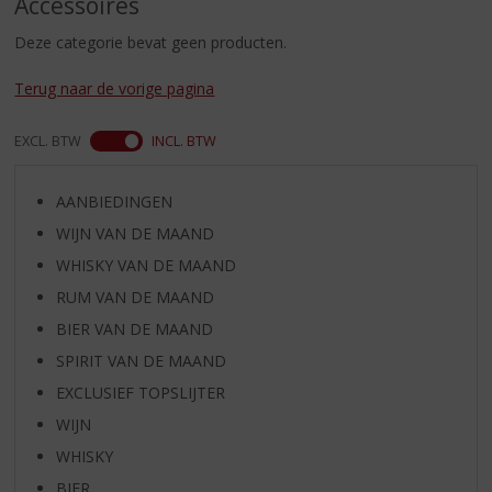
Accessoires
S
p
Deze categorie bevat geen producten.
r
i
Terug naar de vorige pagina
n
g
n
EXCL. BTW
INCL. BTW
a
a
AANBIEDINGEN
r
d
WIJN VAN DE MAAND
e
WHISKY VAN DE MAAND
n
RUM VAN DE MAAND
a
v
BIER VAN DE MAAND
i
SPIRIT VAN DE MAAND
g
EXCLUSIEF TOPSLIJTER
a
t
WIJN
i
WHISKY
e
BIER