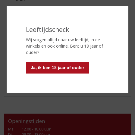
APERITIEF
GEDISTILLEERD OVERIG
SHOTJES
Leeftijdscheck
KANT EN KLAAR
Wij vragen altijd naar uw leeftijd, in de
FRISDRANK
winkels en ook online. Bent u 18 jaar of
GLASWERK
ouder?
GESCHENKVERPAKKING
Ja, ik ben 18 jaar of ouder
(RELATIE)GESCHENKEN
ALCOHOLVRIJE DRANKEN
VEGAN DRANKEN
Openingstijden
Ma
:
12.00 - 18.00 uur
Di
:
09.00 - 18.00 uur