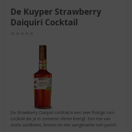
S
p
De Kuyper Strawberry
r
Daiquiri Cocktail
i
n
g
(0,0
n
/
5)
a
a
r
d
e
n
a
v
i
g
a
t
De Strawberry Daiquiri cocktail is een zeer fruitige rum-
i
cocktail die je in zomerse sferen brengt. Een mix van
e
zoete aardbeien, limoen en een aangename rum punch.