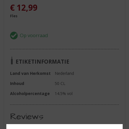
€
12,99
Fles
ETIKETINFORMATIE
Land van Herkomst
Nederland
Inhoud
50 CL
Alcoholpercentage
14.5% vol
Reviews
Schrijf een review