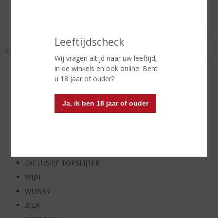
Er zijn nog geen reviews geplaatst voor dit product
Leeftijdscheck
EXCL. BTW
INCL. BTW
Wij vragen altijd naar uw leeftijd,
in de winkels en ook online. Bent
AANBIEDINGEN
u 18 jaar of ouder?
WIJN VAN DE MAAND
Ja, ik ben 18 jaar of ouder
WHISKY VAN DE MAAND
RUM VAN DE MAAND
BIER VAN DE MAAND
SPIRIT VAN DE MAAND
EXCLUSIEF TOPSLIJTER
WIJN
WHISKY
BIER