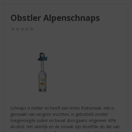
S
p
r
Obstler Alpenschnaps
i
n
(0,0
g
/
n
5)
a
a
r
d
e
n
a
v
i
g
a
Schnaps is helder en heeft een lichte fruitsmaak. Het is
t
gemaakt van vergiste vruchten, is gebotteld zonder
i
toegevoegde suiker en bevat doorgaans ongeveer 40%
e
alcohol. Het uiterlijk en de smaak zijn dezelfde als die van