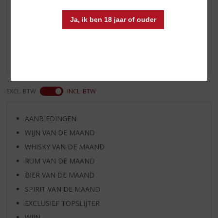
Reviews
Ja, ik ben 18 jaar of ouder
Schrijf een review
Er zijn nog geen reviews geplaatst voor dit product
EXCL. BTW
INCL. BTW
AANBIEDINGEN
WIJN VAN DE MAAND
WHISKY VAN DE MAAND
RUM VAN DE MAAND
BIER VAN DE MAAND
SPIRIT VAN DE MAAND
EXCLUSIEF TOPSLIJTER
WIJN