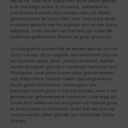
eau-de-vie, maar deze Franse term wordt zelden gebruikt
in de Duitstalige landen. In Oostenrijk, Zwitserland en
Zuid-Duitsland worden deze dranken vaak ook Obstler
genoemd (vanaf de Duitse Obst, fruit). Deze drank wordt
in verband gebracht met het zuidelijke deel van het Duitse
taalgebied, in het noorden van Duitsland zijn vrijwel alle
traditionele gedistilleerde dranken op graan gebaseerd.
De belangrijkste soorten fruit die worden gebruikt voor de
Duitse schnaps zijn (in volgorde van toenemende prijs van
het resultaat) appels, peren, pruimen en kersen. Appelen
worden doorgaans gebruikt in combinatie met peren voor
Obstwasser, maar peren kunnen alleen gebruikt worden
voor Williamsbirne. Pruimen maken Zwetschgenwasser,
Kersen geven Kirschwasser. Himbeergeist, een
frambozen-smaak geest, is ook een Schnaps, maar is niet
gemaakt van gefermenteerde frambozen, maar krijgt zijn
smaak door middel van het doorgeven van neutrale graan
en alcohol damp via frambozen. Ander fruit dan deze vijf
soorten worden zelden gebruikt voor traditionele Duitse
Schnaps.