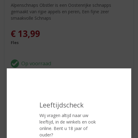
Alpenschnaps Obstler is een Oostenrijke schnapps
gemaakt van rijpe appels en peren, Een fijne zeer
smaakvolle Schnaps
€
13,99
Fles
ETIKETINFORMATIE
Leeftijdscheck
Land van Herkomst
Nederland
Inhoud
50 CL
Wij vragen altijd naar uw
leeftijd, in de winkels en ook
Alcoholpercentage
38% vol
online. Bent u 18 jaar of
ouder?