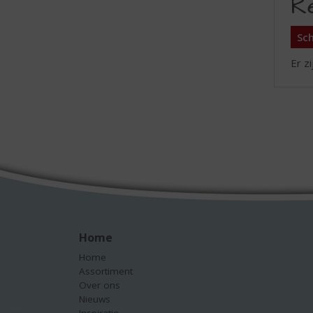
R
Sch
Er z
Home
Home
Assortiment
Over ons
Nieuws