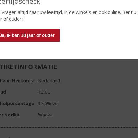
eeftijdscheck
€
16,99
j vragen altijd naar uw leeftijd, in de winkels en ook online. Bent u
Fles
ar of ouder?
Ja, ik ben 18 jaar of ouder
TIKETINFORMATIE
d van Herkomst
Nederland
oud
70 CL
oholpercentage
37.5% vol
rt vodka
Wodka