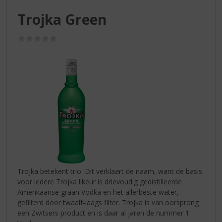
S
p
Trojka Green
r
i
(0,0
n
/
g
5)
n
a
a
r
d
e
n
a
v
i
g
Trojka betekent trio. Dit verklaart de naam, want de basis
a
voor iedere Trojka likeur is drievoudig gedistilleerde
t
Amerikaanse graan Vodka en het allerbeste water,
i
gefilterd door twaalf-laags filter. Trojka is van oorsprong
e
een Zwitsers product en is daar al jaren de nummer 1