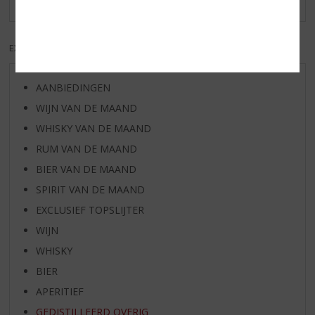
EXCL. BTW
INCL. BTW
AANBIEDINGEN
WIJN VAN DE MAAND
WHISKY VAN DE MAAND
RUM VAN DE MAAND
BIER VAN DE MAAND
SPIRIT VAN DE MAAND
EXCLUSIEF TOPSLIJTER
WIJN
WHISKY
BIER
APERITIEF
GEDISTILLEERD OVERIG