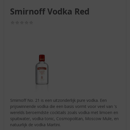
S
p
Smirnoff Vodka Red
r
i
(0,0
n
/
g
5)
n
a
a
r
d
e
n
a
v
i
g
Smirnoff No. 21 is een uitzonderlijk pure vodka. Een
a
prijswinnende vodka die een basis vormt voor veel van 's
t
werelds beroemdste cocktails zoals vodka met limoen en
i
spuitwater, vodka tonic, Cosmopolitan, Moscow Mule, en
e
natuurlijk de vodka Martini.