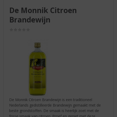
S
p
De Monnik Citroen
r
Brandewijn
i
n
g
(0,0
n
/
5)
a
a
r
d
e
n
a
v
i
g
a
t
De Monnik Citroen Brandewijn is een traditioneel
i
Nederlands gedistilleerde Brandewijn gemaakt met de
e
beste grondstoffen. De smaak is heerlijk zoet met de
frisse smaak van citroen. Proef en geniet met deze