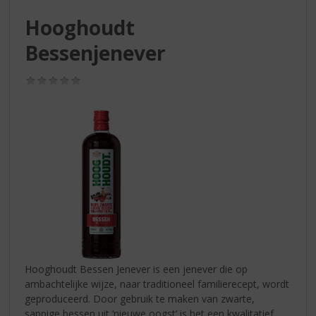
S
p
Hooghoudt
r
Bessenjenever
i
n
g
(0,0
n
/
5)
a
a
r
d
e
n
a
v
i
g
a
t
Hooghoudt Bessen Jenever is een jenever die op
i
ambachtelijke wijze, naar traditioneel familierecept, wordt
e
geproduceerd. Door gebruik te maken van zwarte,
sappige bessen uit ‘nieuwe oogst’ is het een kwalitatief