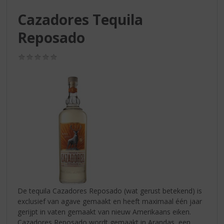
S
p
Cazadores Tequila
r
Reposado
i
n
g
(0,0
n
/
5)
a
a
r
d
e
n
a
v
i
g
a
t
De tequila Cazadores Reposado (wat gerust betekend) is
i
exclusief van agave gemaakt en heeft maximaal één jaar
e
gerijpt in vaten gemaakt van nieuw Amerikaans eiken.
Cazadores Reposado wordt gemaakt in Arandas, een