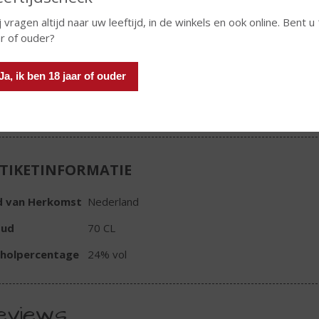
j vragen altijd naar uw leeftijd, in de winkels en ook online. Bent u
€
17,99
ar of ouder?
Fles
Ja, ik ben 18 jaar of ouder
TIKETINFORMATIE
d van Herkomst
Nederland
oud
70 CL
oholpercentage
24% vol
eviews