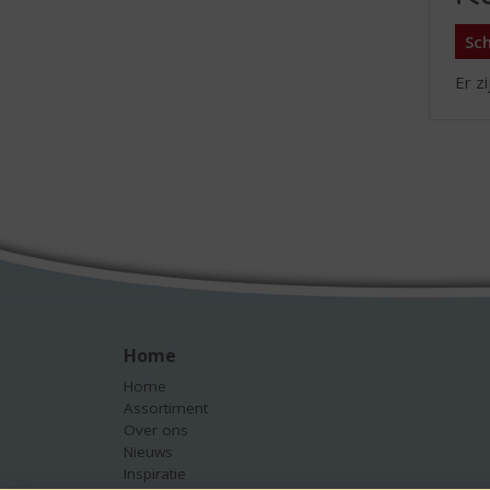
Sch
Er z
Home
Home
Assortiment
Over ons
Nieuws
Inspiratie