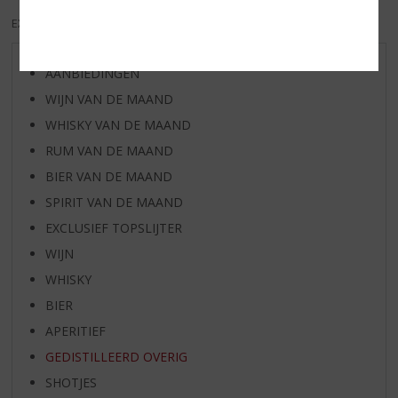
EXCL. BTW
INCL. BTW
AANBIEDINGEN
WIJN VAN DE MAAND
WHISKY VAN DE MAAND
RUM VAN DE MAAND
BIER VAN DE MAAND
SPIRIT VAN DE MAAND
EXCLUSIEF TOPSLIJTER
WIJN
WHISKY
BIER
APERITIEF
GEDISTILLEERD OVERIG
SHOTJES