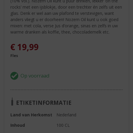
(10% Vol.). Nozem Oil kunt u puur drinken, lekker ‘on the
rocks’ met een ijsblokje, door een trechter én zelfs uit een
glas. Denk er wel aan uw plafond te verstevigen, want
anders vliegt u er doorheen! Nozem Oil kunt u ook goed
mixen: met cola, verse Jus d’orange, sinas en zelfs in uw
warme dranken als koffie, thee, chocolademelk etc.
€
19,99
Fles
ETIKETINFORMATIE
Land van Herkomst
Nederland
Inhoud
100 CL