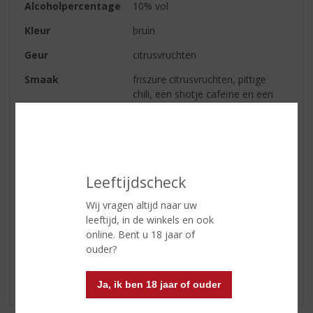
Alcoholpercentage
10% vol
Kleur
bruin
Geur
citrusvruchten
Smaak
friszure citrusvruchten, pittige
chili, een shotje cafeïne en een
vleugje alcohol
Afdronk
kort als een shotje
Serveertip
Puur, ‘on the rocks’ of mix met
een frisdrank naar keuze
Leeftijdscheck
Wij vragen altijd naar uw
leeftijd, in de winkels en ook
Reviews
online. Bent u 18 jaar of
ouder?
Schrijf een review
Er zijn nog geen reviews geplaatst voor dit product
Ja, ik ben 18 jaar of ouder