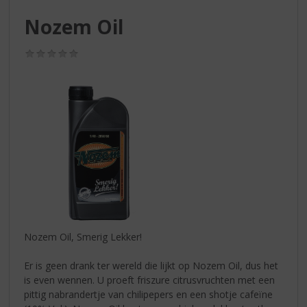
S
p
Nozem Oil
r
i
(0,0
n
/
g
5)
n
a
a
r
d
e
n
a
v
i
g
Nozem Oil, Smerig Lekker!
a
t
Er is geen drank ter wereld die lijkt op Nozem Oil, dus het
i
is even wennen. U proeft friszure citrusvruchten met een
e
pittig nabrandertje van chilipepers en een shotje cafeïne