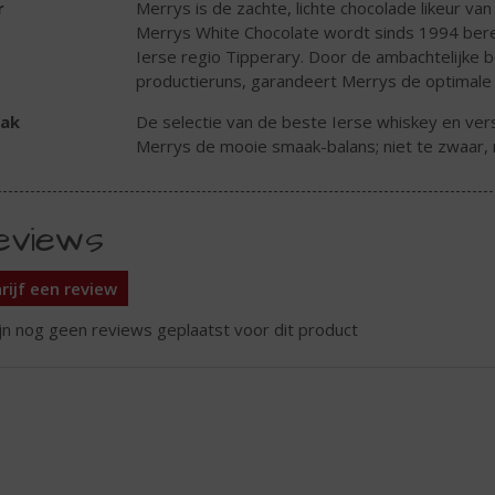
r
Merrys is de zachte, lichte chocolade likeur v
Merrys White Chocolate wordt sinds 1994 berei
Ierse regio Tipperary. Door de ambachtelijke b
productieruns, garandeert Merrys de optimale
ak
De selectie van de beste Ierse whiskey en vers
Merrys de mooie smaak-balans; niet te zwaar, n
eviews
rijf een review
ijn nog geen reviews geplaatst voor dit product