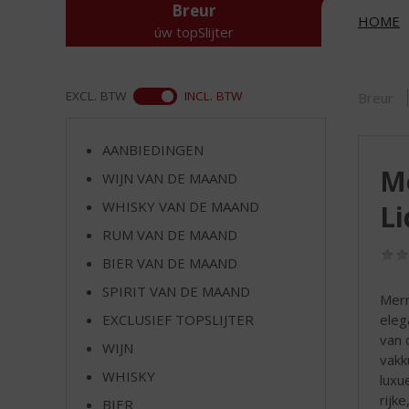
d
Breur
HOME
S
úw topSlijter
p
r
i
ASS
EXCL. BTW
INCL. BTW
Breur
n
g
n
AANBIEDINGEN
a
Me
WIJN VAN DE MAAND
a
r
WHISKY VAN DE MAAND
Li
d
RUM VAN DE MAAND
e
n
BIER VAN DE MAAND
a
SPIRIT VAN DE MAAND
Merr
v
eleg
EXCLUSIEF TOPSLIJTER
i
van 
g
WIJN
vakk
a
WHISKY
luxu
t
rijk
i
BIER