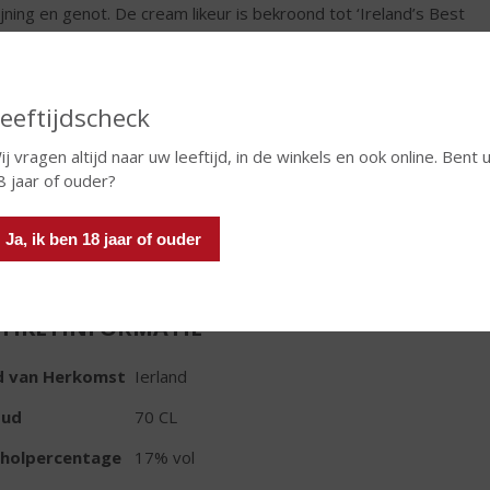
ijning en genot. De cream likeur is bekroond tot ‘Ireland’s Best
olate Liqueur 2025' een waardering die de uitzonderlijke
iteit en smaak onderstreept!
€
17,99
eeftijdscheck
ij vragen altijd naar uw leeftijd, in de winkels en ook online. Bent 
Fles
8 jaar of ouder?
Ja, ik ben 18 jaar of ouder
TIKETINFORMATIE
d van Herkomst
Ierland
oud
70 CL
oholpercentage
17% vol