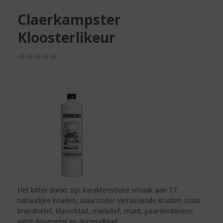
S
p
Claerkampster
r
Kloosterlikeur
i
n
g
(0,0
n
/
5)
a
a
r
d
e
n
a
v
i
g
a
t
Het bitter dankt zijn karakteristieke smaak aan 17
i
natuurlijke kruiden, waaronder verrassende kruiden zoals
e
brandnetel, klaverblad, madelief, munt, paardenbloem,
witte dovenetel en duizendblad.