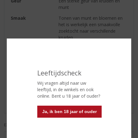
Geur
Een sterke geur van kruiden en
munt
Smaak
Tonen van munt en bloemen en
het is werkelijk een smaakvolle
zoektocht naar verschillende
kruiden.
Afdronk
Frisse, verwarmende afdronk. Een
ware smaaksensatie!
Leeftijdscheck
Reviews
Wij vragen altijd naar uw
leeftijd, in de winkels en ook
Schrijf een review
online. Bent u 18 jaar of ouder?
Er zijn nog geen reviews geplaatst voor dit product
Ja, ik ben 18 jaar of ouder
EXCL. BTW
INCL. BTW