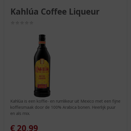
S
p
Kahlúa Coffee Liqueur
r
i
(0,0
n
/
g
5)
n
a
a
r
d
e
n
a
v
i
g
Kahlúa is een koffie- en rumlikeur uit Mexico met een fijne
a
koffiesmaak door de 100% Arabica bonen. Heerlijk puur
t
en als mix.
i
e
€
20,99