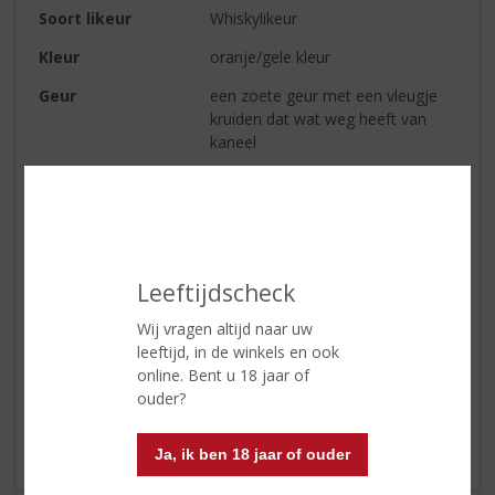
Soort likeur
Whiskylikeur
Kleur
oranje/gele kleur
Geur
een zoete geur met een vleugje
kruiden dat wat weg heeft van
kaneel
Smaak
een duidelijke honingsmaak die
overgaat in melkchocolade
Afdronk
een prettige en zoete afdronk.
Serveertip
‘Honey’ drink je ijskoud als shot.
Leeftijdscheck
Wij vragen altijd naar uw
leeftijd, in de winkels en ook
Reviews
online. Bent u 18 jaar of
ouder?
Schrijf een review
Er zijn nog geen reviews geplaatst voor dit product
Ja, ik ben 18 jaar of ouder