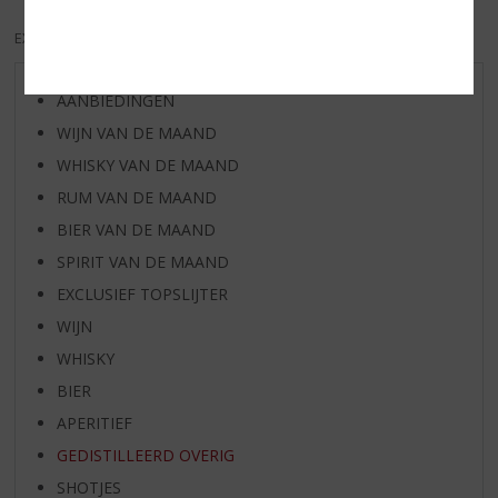
EXCL. BTW
INCL. BTW
AANBIEDINGEN
WIJN VAN DE MAAND
WHISKY VAN DE MAAND
RUM VAN DE MAAND
BIER VAN DE MAAND
SPIRIT VAN DE MAAND
EXCLUSIEF TOPSLIJTER
WIJN
WHISKY
BIER
APERITIEF
GEDISTILLEERD OVERIG
SHOTJES