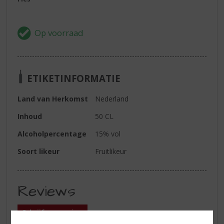
ETIKETINFORMATIE
Land van Herkomst
Nederland
Inhoud
50 CL
Alcoholpercentage
15% vol
Soort likeur
Fruitlikeur
Reviews
Schrijf een review