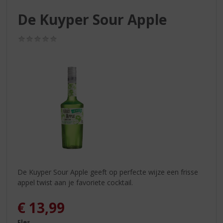
S
p
De Kuyper Sour Apple
r
i
(0,0
n
/
g
5)
n
a
a
r
d
e
n
a
v
i
g
De Kuyper Sour Apple geeft op perfecte wijze een frisse
a
appel twist aan je favoriete cocktail.
t
i
€
13,99
e
Fles