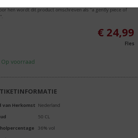
ed whisky houden, maar voor wie de peated whisky te heavy
Door hen wordt dit product omschreven als "a gently piece of
".
€
24,99
Fles
TIKETINFORMATIE
d van Herkomst
Nederland
oud
50 CL
oholpercentage
36% vol