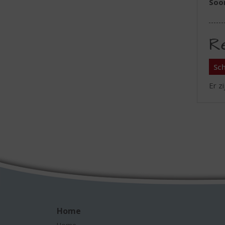
Soor
R
Sch
Er z
Home