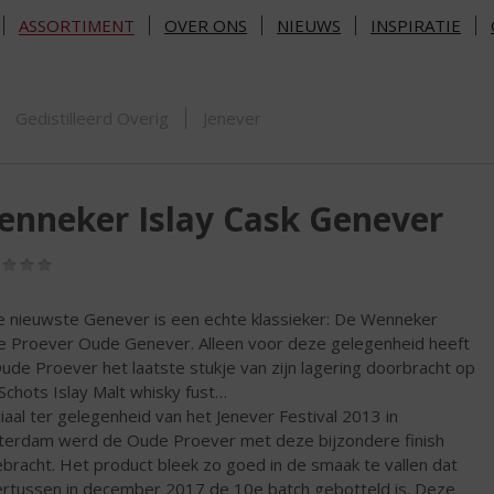
ASSORTIMENT
OVER ONS
NIEUWS
INSPIRATIE
ORTIMENT
Gedistilleerd Overig
Jenever
nneker Islay Cask Genever
(0,0
/
5)
 nieuwste Genever is een echte klassieker: De Wenneker
 Proever Oude Genever. Alleen voor deze gelegenheid heeft
ude Proever het laatste stukje van zijn lagering doorbracht op
Schots Islay Malt whisky fust…
iaal ter gelegenheid van het Jenever Festival 2013 in
erdam werd de Oude Proever met deze bijzondere finish
ebracht. Het product bleek zo goed in de smaak te vallen dat
rtussen in december 2017 de 10e batch gebotteld is. Deze