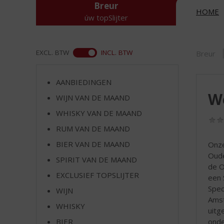
d
Breur
HOME
S
úw topSlijter
p
r
i
ASS
EXCL. BTW
INCL. BTW
Breur
n
g
n
AANBIEDINGEN
a
We
WIJN VAN DE MAAND
a
r
WHISKY VAN DE MAAND
d
RUM VAN DE MAAND
e
n
BIER VAN DE MAAND
Onze
a
Oude
SPIRIT VAN DE MAAND
v
de O
EXCLUSIEF TOPSLIJTER
i
een 
g
Spec
WIJN
a
Amst
WHISKY
t
uitg
i
onde
BIER