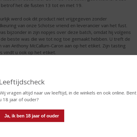
 betrof het de fusten 13 tot en met 19.
urlijk werd ook dit product niet vrijgegeven zonder
keuring van onze Schotse vriend en leverancier van het fust.
was bijzonder in zijn nopjes over deze batch, omdat hij volgens
de beste was die we tot nog toe gemaakt hebben. U treft de
 van Anthony McCallum-Caron aan op het etiket. Zijn tasting
s vindt u ook op het etiket.
ing notes Batch 10:
r : Silvery gold
 : Smoked lemons, bbq spare ribs, peaty, fresh hay
Leeftijdscheck
 : Soft, sweet, smoked ginger beer, roasted almonds
Wij vragen altijd naar uw leeftijd, in de winkels en ook online. Bent
sh : Delicate sweetness of fresh grenadine
u 18 jaar of ouder?
van de vorige edities (batch 4) Wenneker Genever Islay Cask
sh heeft deelgenomen aan de International Wine & Spirit
Ja, ik ben 18 jaar of ouder
etition 2014 en won Zilver!
roduct is zeer in trek bij whisky liefhebbers die wel een licht