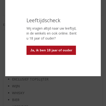
Er zijn nog geen reviews geplaatst voor dit product
Leeftijdscheck
EXCL. BTW
INCL. BTW
Wij vragen altijd naar uw leeftijd,
in de winkels en ook online. Bent
AANBIEDINGEN
u 18 jaar of ouder?
WIJN VAN DE MAAND
Ja, ik ben 18 jaar of ouder
WHISKY VAN DE MAAND
RUM VAN DE MAAND
BIER VAN DE MAAND
SPIRIT VAN DE MAAND
EXCLUSIEF TOPSLIJTER
WIJN
WHISKY
BIER