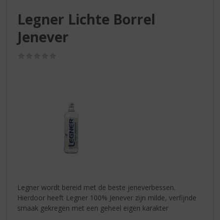
S
p
Legner Lichte Borrel
r
Jenever
i
n
g
(0,0
n
/
5)
a
a
r
d
e
n
a
v
i
g
a
t
Legner wordt bereid met de beste jeneverbessen.
i
Hierdoor heeft Legner 100% Jenever zijn milde, verfijnde
e
smaak gekregen met een geheel eigen karakter