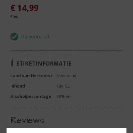
€
14,99
Fles
ETIKETINFORMATIE
Land van Herkomst
Nederland
Inhoud
100 CL
Alcoholpercentage
30% vol
Reviews
Schrijf een review