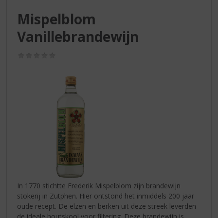
S
p
Mispelblom
r
Vanillebrandewijn
i
n
g
(0,0
n
/
5)
a
a
r
d
e
n
a
v
i
g
a
t
In 1770 stichtte Frederik Mispelblom zijn brandewijn
i
stokerij in Zutphen. Hier ontstond het inmiddels 200 jaar
e
oude recept. De elzen en berken uit deze streek leverden
de ideale houtskool voor filtering. Deze brandewijn is