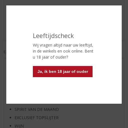
Reviews
Schrijf een review
Er zijn nog geen reviews geplaatst voor dit product
Leeftijdscheck
Wij vragen altijd naar uw leeftijd,
in de winkels en ook online. Bent
EXCL. BTW
INCL. BTW
u 18 jaar of ouder?
AANBIEDINGEN
Ja, ik ben 18 jaar of ouder
WIJN VAN DE MAAND
WHISKY VAN DE MAAND
RUM VAN DE MAAND
BIER VAN DE MAAND
SPIRIT VAN DE MAAND
EXCLUSIEF TOPSLIJTER
WIJN