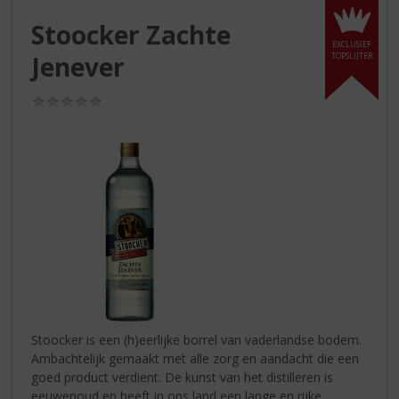
S
p
Stoocker Zachte
r
EXCLUSIEF
Jenever
TOPSLIJTER
i
n
g
(0,0
n
/
5)
a
a
r
d
e
n
a
v
i
g
a
t
Stoocker is een (h)eerlijke borrel van vaderlandse bodem.
i
Ambachtelijk gemaakt met alle zorg en aandacht die een
e
goed product verdient. De kunst van het distilleren is
eeuwenoud en heeft in ons land een lange en rijke