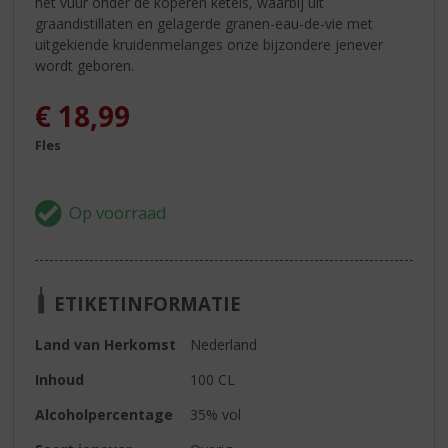
het vuur onder de koperen ketels, waarbij uit
graandistillaten en gelagerde granen-eau-de-vie met
uitgekiende kruidenmelanges onze bijzondere jenever
wordt geboren.
€
18,99
Fles
ETIKETINFORMATIE
Land van Herkomst
Nederland
Inhoud
100 CL
Alcoholpercentage
35% vol