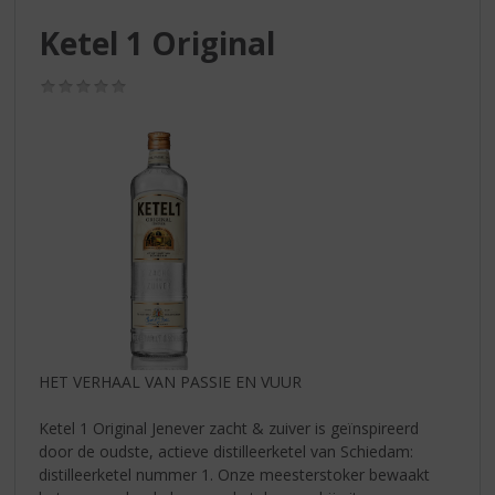
S
p
Ketel 1 Original
r
i
(0,0
n
/
g
5)
n
a
a
r
d
e
n
a
v
i
g
HET VERHAAL VAN PASSIE EN VUUR
a
t
Ketel 1 Original Jenever zacht & zuiver is geïnspireerd
i
door de oudste, actieve distilleerketel van Schiedam:
e
distilleerketel nummer 1. Onze meesterstoker bewaakt