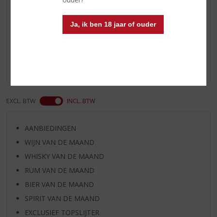
Reviews
Ja, ik ben 18 jaar of ouder
Schrijf een review
Er zijn nog geen reviews geplaatst voor dit product
EXCL. BTW
INCL. BTW
AANBIEDINGEN
WIJN VAN DE MAAND
WHISKY VAN DE MAAND
RUM VAN DE MAAND
BIER VAN DE MAAND
SPIRIT VAN DE MAAND
EXCLUSIEF TOPSLIJTER