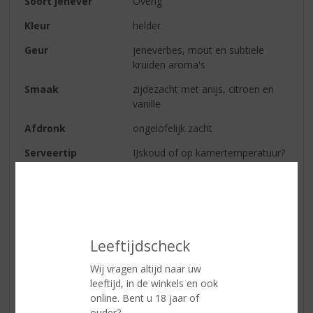
Soort jenever
Overig
Kleur
helder
Geur
jeneverbes, mout en subtiele
kruiden aroma's
Smaak
zijdezacht met anijs, citroen en
vanille
Afdronk
ongelofelijk zacht
Serveertip
IJskoud of op kamertemperatuur?
In een breed glas, met of zonder
ijs? Of een glas op een klassiek
voetje? Elke manier van drinken
heeft een bepaalde voorkeur. Een
koude KETEL 1 jenever houdt de
aroma’s langer vast. In het glas
Leeftijdscheck
valt daarom minder te ruiken.
Wij vragen altijd naar uw
Maar in de mond geeft koude
leeftijd, in de winkels en ook
KETEL 1 jenever een kleine
online. Bent u 18 jaar of
smaakexplosie.
ouder?