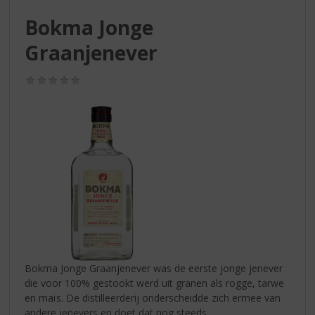
S
p
Bokma Jonge
r
Graanjenever
i
n
g
(0,0
n
/
5)
a
a
r
d
e
n
a
v
i
g
a
t
Bokma Jonge Graanjenever was de eerste jonge jenever
i
die voor 100% gestookt werd uit granen als rogge, tarwe
e
en maïs. De distilleerderij onderscheidde zich ermee van
andere jenevers en doet dat nog steeds.