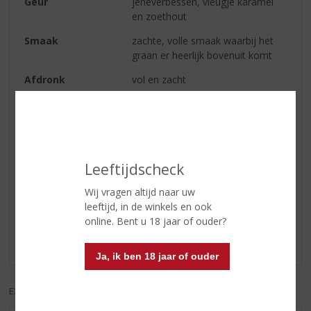
Geur
jeneverbessen, vleugje karamel
en zoethout
Smaak
zachte, volle smaak waarbij het
graan er heerlijk bovenuit komt
Afdronk
vol en zacht
Wijn-spijs
heerlijk bij rauwe vis zoals haring
of als kopstoot: jenever naast een
pilsje
Leeftijdscheck
Reviews
Wij vragen altijd naar uw
leeftijd, in de winkels en ook
Schrijf een review
online. Bent u 18 jaar of ouder?
Er zijn nog geen reviews geplaatst voor dit product
Ja, ik ben 18 jaar of ouder
EXCL. BTW
INCL. BTW