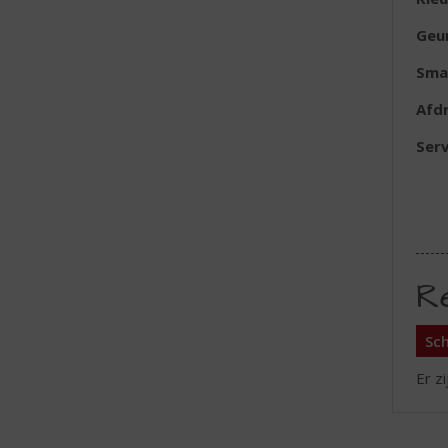
Geu
Sma
Afd
Serv
R
Sch
Er z