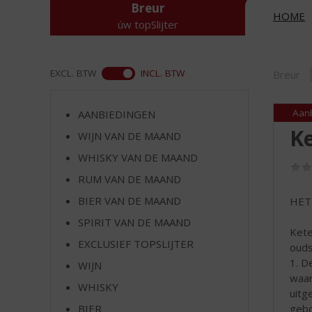
d
Breur
HOME
S
úw topSlijter
p
r
i
ASS
EXCL. BTW
INCL. BTW
Breur
n
g
n
Aan
AANBIEDINGEN
a
Ke
WIJN VAN DE MAAND
a
r
WHISKY VAN DE MAAND
d
RUM VAN DE MAAND
e
n
BIER VAN DE MAAND
HET
a
SPIRIT VAN DE MAAND
v
Kete
EXCLUSIEF TOPSLIJTER
i
ouds
g
1. D
WIJN
a
waar
WHISKY
t
uitg
i
gebo
BIER