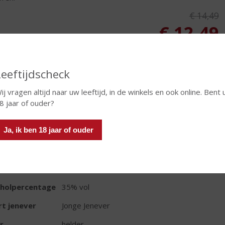
Originele
€
14,49
, Huidig
€
12,49
Fles
Leeftijdscheck
ij vragen altijd naar uw leeftijd, in de winkels en ook online. Bent 
8 jaar of ouder?
TIKETINFORMATIE
Ja, ik ben 18 jaar of ouder
d van Herkomst
Nederland
oud
70 CL
oholpercentage
35% vol
t jenever
Jonge Jenever
r
helder