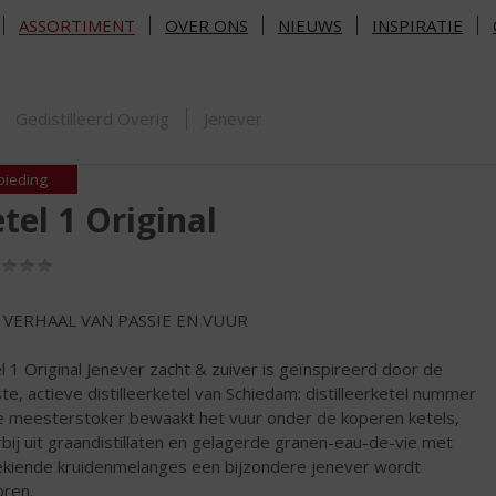
ASSORTIMENT
OVER ONS
NIEUWS
INSPIRATIE
ORTIMENT
Gedistilleerd Overig
Jenever
bieding
tel 1 Original
(0,0
/
5)
 VERHAAL VAN PASSIE EN VUUR
l 1 Original Jenever zacht & zuiver is geïnspireerd door de
te, actieve distilleerketel van Schiedam: distilleerketel nummer
e meesterstoker bewaakt het vuur onder de koperen ketels,
bij uit graandistillaten en gelagerde granen-eau-de-vie met
ekiende kruidenmelanges een bijzondere jenever wordt
ren.