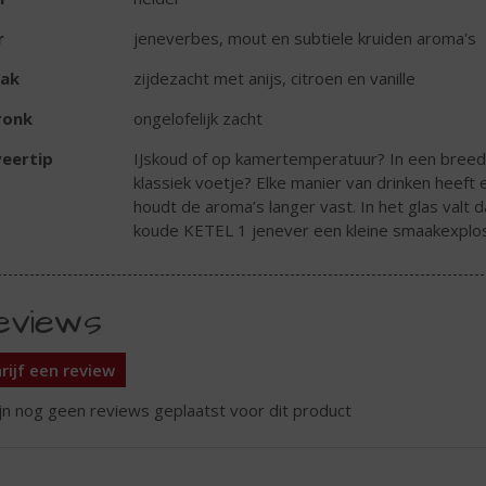
r
jeneverbes, mout en subtiele kruiden aroma's
ak
zijdezacht met anijs, citroen en vanille
ronk
ongelofelijk zacht
eertip
IJskoud of op kamertemperatuur? In een breed 
klassiek voetje? Elke manier van drinken heef
houdt de aroma’s langer vast. In het glas valt
koude KETEL 1 jenever een kleine smaakexplos
eviews
rijf een review
ijn nog geen reviews geplaatst voor dit product