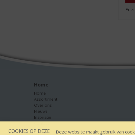
Er z
Home
Home
Assortiment
Over ons
Nieuws
Inspiratie
Contact
COOKIES OP DEZE
Deze website maakt gebruik van cooki