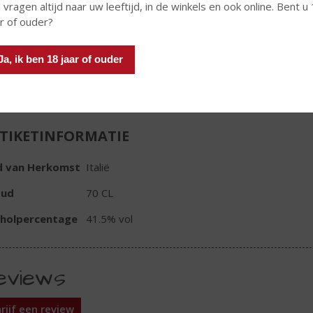
€
28,99
 vragen altijd naar uw leeftijd, in de winkels en ook online. Bent u
ar of ouder?
Fles
Ja, ik ben 18 jaar of ouder
TIKETINFORMATIE
d van Herkomst
Italië
oud
70 CL
oholpercentage
41.5% vol
eviews
rijf een review