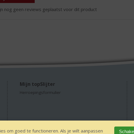
ijn nog geen reviews geplaatst voor dit product
Mijn topSlijter
Herroepingsformulier
es om goed te functioneren. Als je wilt aanpassen
Schakel