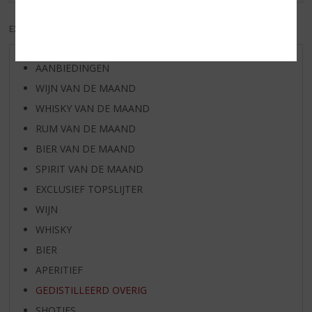
EXCL. BTW
INCL. BTW
AANBIEDINGEN
WIJN VAN DE MAAND
WHISKY VAN DE MAAND
RUM VAN DE MAAND
BIER VAN DE MAAND
SPIRIT VAN DE MAAND
EXCLUSIEF TOPSLIJTER
WIJN
WHISKY
BIER
APERITIEF
GEDISTILLEERD OVERIG
SHOTJES