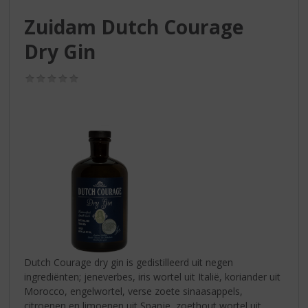
S
p
Zuidam Dutch Courage
r
Dry Gin
i
n
g
(0,0
n
/
5)
a
a
r
d
e
n
a
v
i
g
a
t
Dutch Courage dry gin is gedistilleerd uit negen
i
ingrediënten; jeneverbes, iris wortel uit Italië, koriander uit
e
Morocco, engelwortel, verse zoete sinaasappels,
citroenen en limoenen uit Spanje, zoethout wortel uit