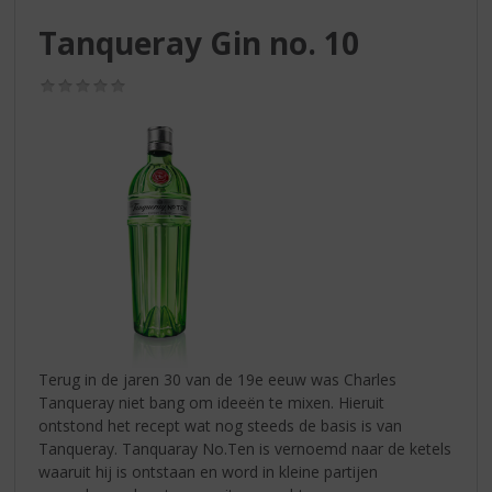
S
p
Tanqueray Gin no. 10
r
i
(0,0
n
/
g
5)
n
a
a
r
d
e
n
a
v
i
g
Terug in de jaren 30 van de 19e eeuw was Charles
a
Tanqueray niet bang om ideeën te mixen. Hieruit
t
ontstond het recept wat nog steeds de basis is van
i
Tanqueray. Tanquaray No.Ten is vernoemd naar de ketels
e
waaruit hij is ontstaan en word in kleine partijen