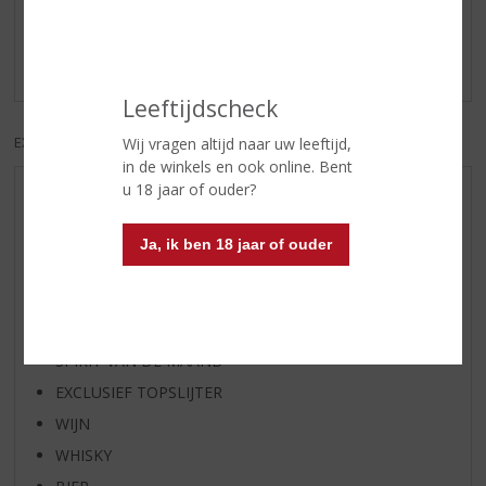
Schrijf een review
Er zijn nog geen reviews geplaatst voor dit product
Leeftijdscheck
EXCL. BTW
INCL. BTW
Wij vragen altijd naar uw leeftijd,
in de winkels en ook online. Bent
u 18 jaar of ouder?
AANBIEDINGEN
WIJN VAN DE MAAND
Ja, ik ben 18 jaar of ouder
WHISKY VAN DE MAAND
RUM VAN DE MAAND
BIER VAN DE MAAND
SPIRIT VAN DE MAAND
EXCLUSIEF TOPSLIJTER
WIJN
WHISKY