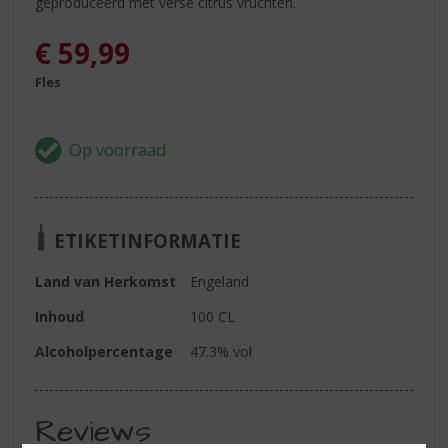
geproduceerd met verse citrus vruchten.
€
59,99
Fles
ETIKETINFORMATIE
Land van Herkomst
Engeland
Inhoud
100 CL
Alcoholpercentage
47.3% vol
Reviews