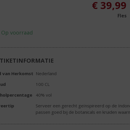
€
39,99
Fles
TIKETINFORMATIE
d van Herkomst
Nederland
oud
100 CL
oholpercentage
40% vol
eertip
Serveer een gerecht geïnspireerd op de Indone
passen goed bij de botanicals en kruiden waar