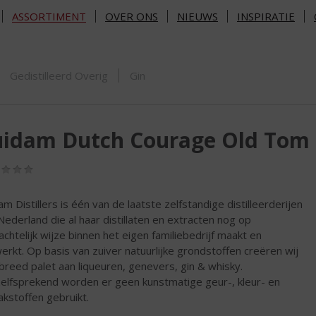
ASSORTIMENT
OVER ONS
NIEUWS
INSPIRATIE
ORTIMENT
Gedistilleerd Overig
Gin
uidam Dutch Courage Old Tom 
(0,0
/
5)
am Distillers is één van de laatste zelfstandige distilleerderijen
Nederland die al haar distillaten en extracten nog op
chtelijk wijze binnen het eigen familiebedrijf maakt en
erkt. Op basis van zuiver natuurlijke grondstoffen creëren wij
breed palet aan liqueuren, genevers, gin & whisky.
elfsprekend worden er geen kunstmatige geur-, kleur- en
kstoffen gebruikt.