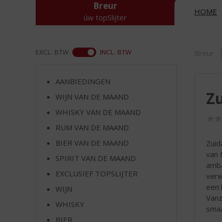
d
Breur
HOME
S
úw topSlijter
p
r
i
ASS
EXCL. BTW
INCL. BTW
Breur
n
g
n
AANBIEDINGEN
a
Z
WIJN VAN DE MAAND
a
r
WHISKY VAN DE MAAND
d
RUM VAN DE MAAND
e
n
BIER VAN DE MAAND
Zuid
a
van 
SPIRIT VAN DE MAAND
v
amba
EXCLUSIEF TOPSLIJTER
i
verw
g
een 
WIJN
a
Vanz
WHISKY
t
smaa
i
BIER