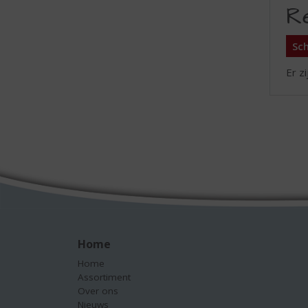
R
Sch
Er z
Home
Home
Assortiment
Over ons
Nieuws