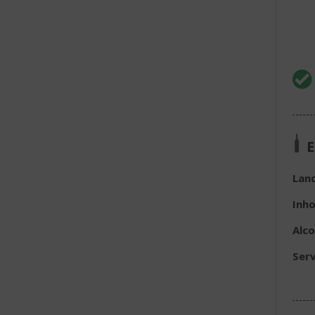
E
Lan
Inh
Alc
Serv