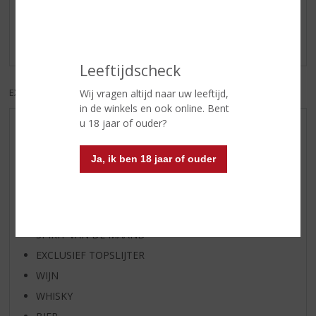
Schrijf een review
Er zijn nog geen reviews geplaatst voor dit product
Leeftijdscheck
EXCL. BTW
INCL. BTW
Wij vragen altijd naar uw leeftijd,
in de winkels en ook online. Bent
u 18 jaar of ouder?
AANBIEDINGEN
WIJN VAN DE MAAND
Ja, ik ben 18 jaar of ouder
WHISKY VAN DE MAAND
RUM VAN DE MAAND
BIER VAN DE MAAND
SPIRIT VAN DE MAAND
EXCLUSIEF TOPSLIJTER
WIJN
WHISKY