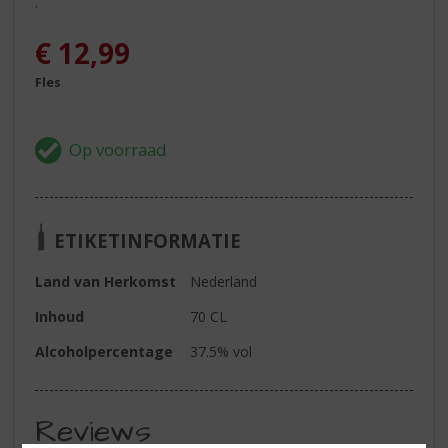
.
€
12,99
Fles
ETIKETINFORMATIE
Land van Herkomst
Nederland
Inhoud
70 CL
Alcoholpercentage
37.5% vol
Reviews