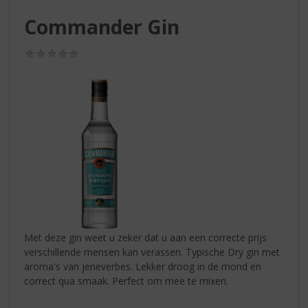
S
p
Commander Gin
r
i
(0,0
n
/
g
5)
n
a
a
r
d
e
n
a
v
i
g
Met deze gin weet u zeker dat u aan een correcte prijs
a
verschillende mensen kan verassen. Typische Dry gin met
t
aroma's van jeneverbes. Lekker droog in de mond en
i
correct qua smaak. Perfect om mee te mixen.
e