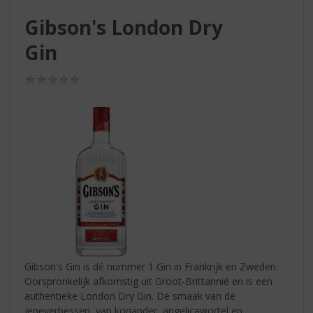
S
p
Gibson's London Dry
r
Gin
i
n
g
(0,0
n
/
5)
a
a
r
d
e
n
a
v
i
g
a
t
Gibson's Gin is dé nummer 1 Gin in Frankrijk en Zweden.
i
Oorspronkelijk afkomstig uit Groot-Brittannië en is een
e
authentieke London Dry Gin. De smaak van de
jeneverbessen, van koriander, angelicawortel en