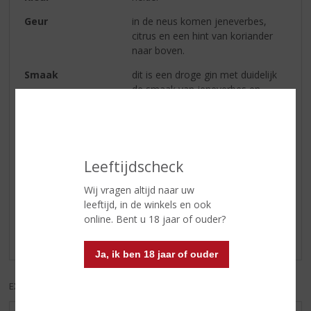
Geur
in de neus komen jeneverbes,
citrus en een hint van koriander
naar boven.
Smaak
dit is een droge gin met duidelijk
de smaak van jeneverbes en
citrustonen
Afdronk
de frisse citrus blijft lang hangen
Leeftijdscheck
Reviews
Wij vragen altijd naar uw
leeftijd, in de winkels en ook
Schrijf een review
online. Bent u 18 jaar of ouder?
Er zijn nog geen reviews geplaatst voor dit product
Ja, ik ben 18 jaar of ouder
EXCL. BTW
INCL. BTW