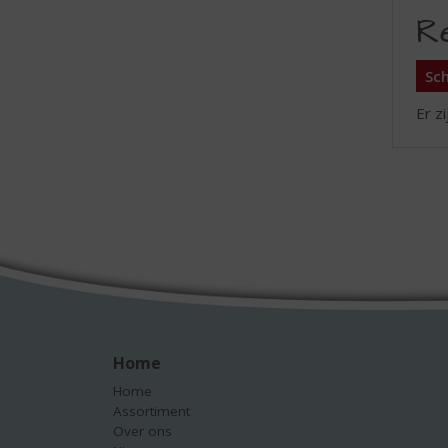
R
Sch
Er z
Home
Home
Assortiment
Over ons