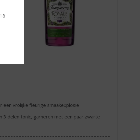
 18
 een vrolijke fleurige smaakexplosie
n en 3 delen tonic, garneren met een paar zwarte