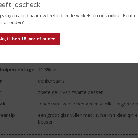
eeftijdscheck
j vragen altijd naar uw leeftijd, in de winkels en ook online. Bent u
ar of ouder?
TIKETINFORMATIE
Ja, ik ben 18 jaar of ouder
d van Herkomst
Engeland
oud
70 CL
oholpercentage
41.3% vol
r
donkerpaars
r
zoete geur van zwarte bessen
ak
tonen van zwarte bessen en vanille zorgen voor
eertip
een groot glas vullen met ijs, hierin 1 deel gi
bessen