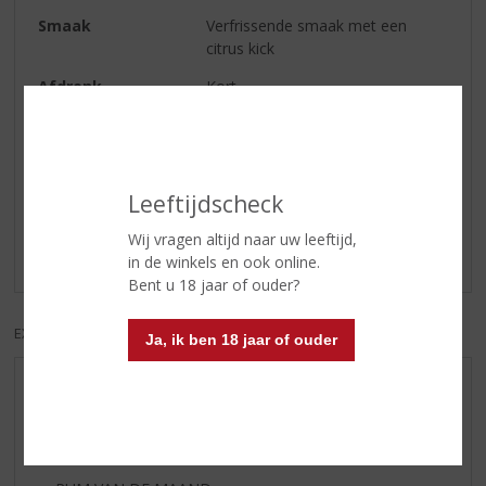
Smaak
Verfrissende smaak met een
citrus kick
Afdronk
Kort
Reviews
Leeftijdscheck
Schrijf een review
Wij vragen altijd naar uw leeftijd,
Er zijn nog geen reviews geplaatst voor dit product
in de winkels en ook online.
Bent u 18 jaar of ouder?
EXCL. BTW
INCL. BTW
Ja, ik ben 18 jaar of ouder
AANBIEDINGEN
WIJN VAN DE MAAND
WHISKY VAN DE MAAND