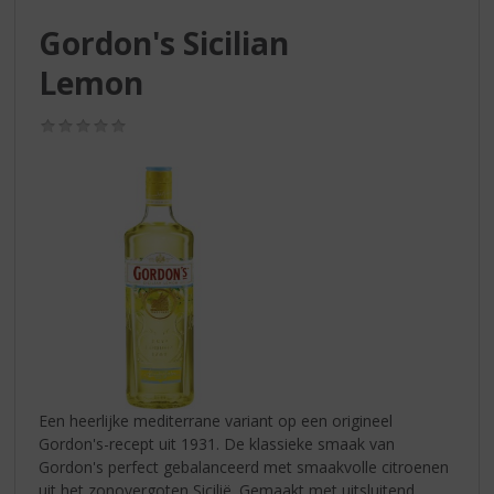
S
p
Gordon's Sicilian
r
Lemon
i
n
g
(0,0
n
/
5)
a
a
r
d
e
n
a
v
i
g
a
t
Een heerlijke mediterrane variant op een origineel
i
Gordon's-recept uit 1931. De klassieke smaak van
e
Gordon's perfect gebalanceerd met smaakvolle citroenen
uit het zonovergoten Sicilië. Gemaakt met uitsluitend