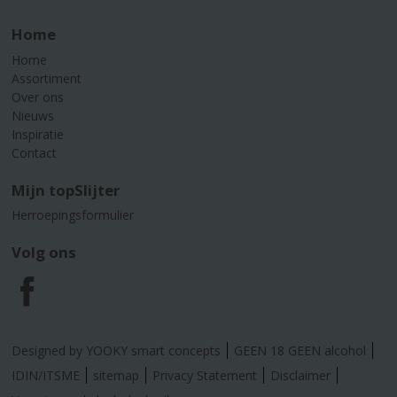
Home
Home
Assortiment
Over ons
Nieuws
Inspiratie
Contact
Mijn topSlijter
Herroepingsformulier
Volg ons
F
a
Designed by YOOKY smart concepts
GEEN 18 GEEN alcohol
c
IDIN/ITSME
sitemap
Privacy Statement
Disclaimer