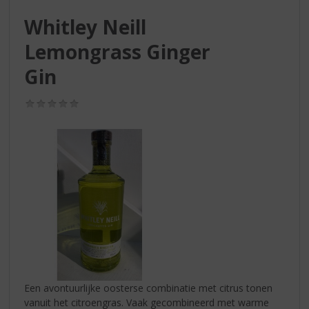
S
p
Whitley Neill
r
Lemongrass Ginger
i
n
Gin
g
n
(0,0
a
/
a
5)
r
d
e
n
a
v
i
g
a
t
i
Een avontuurlijke oosterse combinatie met citrus tonen
e
vanuit het citroengras. Vaak gecombineerd met warme