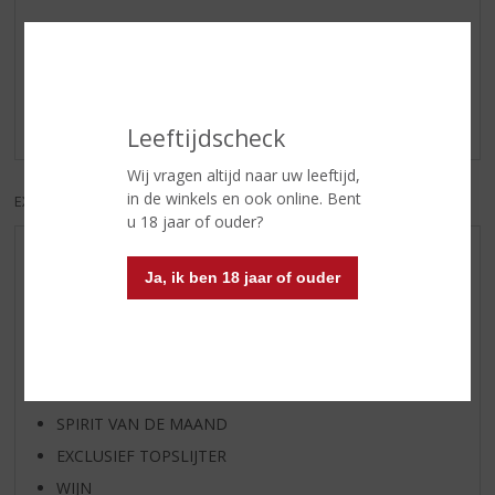
Reviews
Schrijf een review
Er zijn nog geen reviews geplaatst voor dit product
Leeftijdscheck
Wij vragen altijd naar uw leeftijd,
in de winkels en ook online. Bent
EXCL. BTW
INCL. BTW
u 18 jaar of ouder?
AANBIEDINGEN
Ja, ik ben 18 jaar of ouder
WIJN VAN DE MAAND
WHISKY VAN DE MAAND
RUM VAN DE MAAND
BIER VAN DE MAAND
SPIRIT VAN DE MAAND
EXCLUSIEF TOPSLIJTER
WIJN