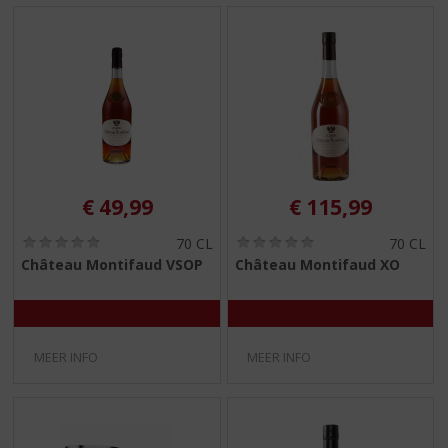
€
49,99
€
115,99
(
(
70 CL
70 CL
0
0
Château Montifaud VSOP
Château Montifaud XO
,
,
0
0
/
/
5
5
)
)
MEER INFO
MEER INFO