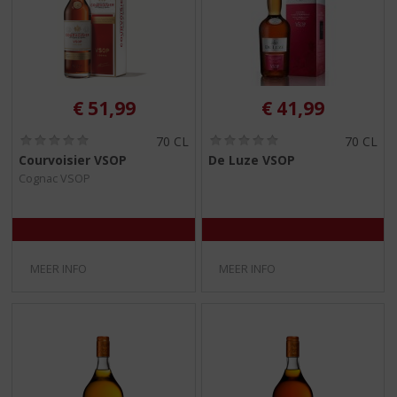
€
51,99
€
41,99
(
(
70 CL
70 CL
0
0
Courvoisier VSOP
De Luze VSOP
,
,
Cognac VSOP
0
0
/
/
5
5
)
)
MEER INFO
MEER INFO