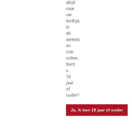
altijd
€
49,99
€
31,99
naar
uw
(
(
70 CL
35 CL
leeftijd,
0
0
Hennessy VS
Hennessy VS
in
,
,
Cognac
de
0
0
/
/
winkels
5
5
en
)
)
ook
online.
MEER INFO
MEER INFO
Bent
u
18
jaar
of
ouder?
Ja, ik ben 18 jaar of ouder