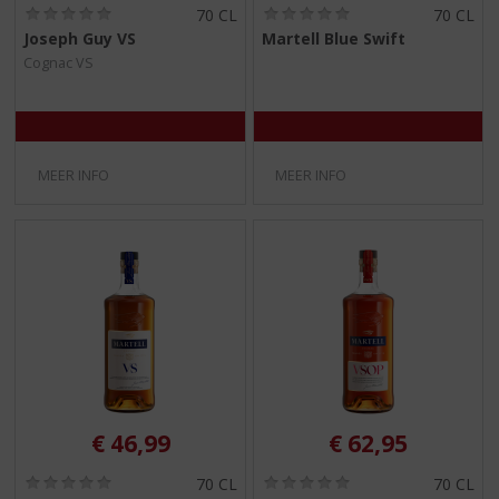
(
(
70 CL
70 CL
0
0
Joseph Guy VS
Martell Blue Swift
,
,
Cognac VS
0
0
/
/
5
5
)
)
MEER INFO
MEER INFO
€
46,99
€
62,95
(
(
70 CL
70 CL
0
0