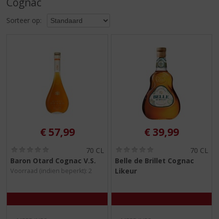
Cognac
S
p
Sorteer op:
r
i
n
g
n
a
a
r
d
e
n
€
57,99
€
39,99
a
v
(
(
70 CL
70 CL
i
0
0
Baron Otard Cognac V.S.
Belle de Brillet Cognac
,
,
g
Likeur
Voorraad (indien beperkt): 2
0
0
a
/
/
t
5
5
)
)
i
e