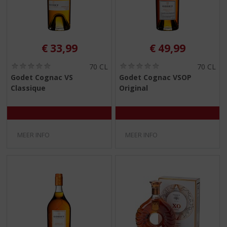
€
33,99
€
49,99
(
(
70 CL
70 CL
0
0
Godet Cognac VS
Godet Cognac VSOP
,
,
Classique
Original
0
0
/
/
5
5
)
)
MEER INFO
MEER INFO