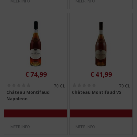
MEER INFO
MEER INFO
€
74,99
€
41,99
(
(
70 CL
70 CL
0
0
Château Montifaud
Château Montifaud VS
,
,
Napoleon
0
0
/
/
5
5
)
)
MEER INFO
MEER INFO