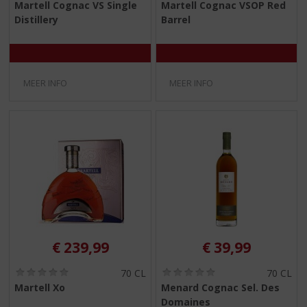
Martell Cognac VS Single
Martell Cognac VSOP Red
,
,
Distillery
Barrel
0
0
/
/
5
5
)
)
MEER INFO
MEER INFO
€
239,99
€
39,99
(
(
70 CL
70 CL
0
0
Martell Xo
Menard Cognac Sel. Des
,
,
Domaines
0
0