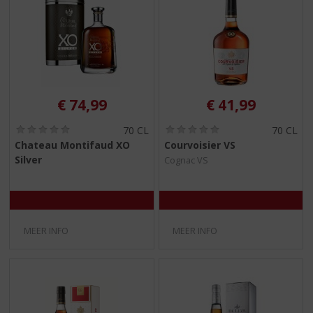
€
74,99
€
41,99
(
(
70 CL
70 CL
0
0
Chateau Montifaud XO
Courvoisier VS
,
,
Silver
Cognac VS
0
0
/
/
5
5
)
)
MEER INFO
MEER INFO