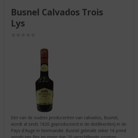
S
p
Busnel Calvados Trois
r
Lys
i
n
g
(0,0
n
/
5)
a
a
r
d
e
n
a
v
i
g
a
t
Eén van de oudste producenten van calvados, Busnel,
i
wordt al sinds 1820 geproduceerd in de distilleerderij in de
e
Pays d'Auge in Normandië. Busnel gebruikt zeker 16 pond
appels per fles en meer dan 20 verschillende soorten