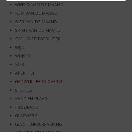
WHISKY VAN DE MAAND
RUM VAN DE MAAND
BIER VAN DE MAAND
SPIRIT VAN DE MAAND
EXCLUSIEF TOPSLIJTER
WIJN
WHISKY
BIER
APERITIEF
GEDISTILLEERD OVERIG
SHOTJES
KANT EN KLAAR
FRISDRANK
GLASWERK
GESCHENKVERPAKKING