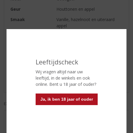
Geur
Houttonen en appel
Smaak
Vanille, hazelnoot en uiteraard
appel
Afdronk
Verfrissend en duidelijk aanwezig
Reviews
Leeftijdscheck
Wij vragen altijd naar uw
Schrijf een review
leeftijd, in de winkels en ook
Er zijn nog geen reviews geplaatst voor dit product
online. Bent u 18 jaar of ouder?
Ja, ik ben 18 jaar of ouder
EXCL. BTW
INCL. BTW
AANBIEDINGEN
WIJN VAN DE MAAND