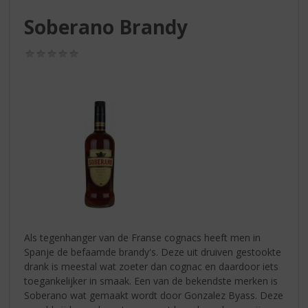
S
p
Soberano Brandy
r
i
(0,0
n
/
g
5)
n
a
a
r
d
e
n
a
v
i
g
Als tegenhanger van de Franse cognacs heeft men in
a
Spanje de befaamde brandy's. Deze uit druiven gestookte
t
drank is meestal wat zoeter dan cognac en daardoor iets
i
toegankelijker in smaak. Een van de bekendste merken is
e
Soberano wat gemaakt wordt door Gonzalez Byass. Deze