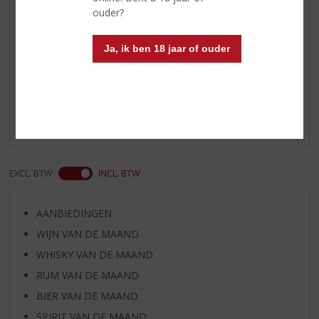
cola of verse jus d'orange
ouder?
Ja, ik ben 18 jaar of ouder
Reviews
Schrijf een review
Er zijn nog geen reviews geplaatst voor dit product
EXCL. BTW
INCL. BTW
AANBIEDINGEN
WIJN VAN DE MAAND
WHISKY VAN DE MAAND
RUM VAN DE MAAND
BIER VAN DE MAAND
SPIRIT VAN DE MAAND