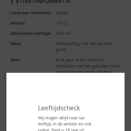
ETIKETINFORMATIE
Land van Herkomst
Spanje
Inhoud
100 CL
Alcoholpercentage
36% vol
Kleur
Amberachtig met een gouden
gloed
Geur
In de geur is het vanille te
ontdekken van het gebruikte hout
met daarnaast gedroogd fruit.
Smaak
De smaak is zacht, rond en
soepel met wat noten, vanille en
iets toffee.
Serveertip
Soberano kan puur worden
Leeftijdscheck
gedronken en dan naar wens
verwarmd of niet, net als cognac.
Wij vragen altijd naar uw
Ook wordt het in Spanje wel met
leeftijd, in de winkels en ook
ijs gedronken of in de mix met
online. Bent u 18 jaar of