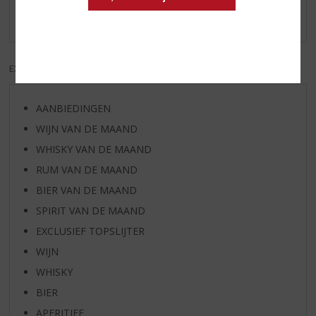
Er zijn nog geen reviews geplaatst voor dit product
EXCL. BTW
INCL. BTW
AANBIEDINGEN
WIJN VAN DE MAAND
WHISKY VAN DE MAAND
RUM VAN DE MAAND
BIER VAN DE MAAND
SPIRIT VAN DE MAAND
EXCLUSIEF TOPSLIJTER
WIJN
WHISKY
BIER
APERITIEF