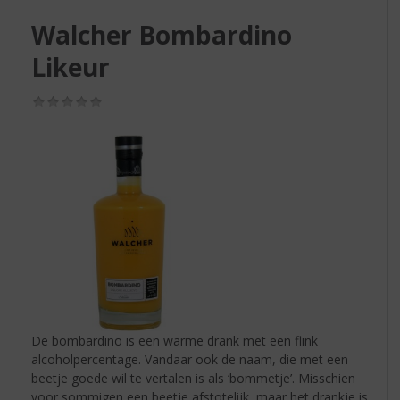
S
p
Walcher Bombardino
r
Likeur
i
n
g
(0,0
n
/
5)
a
a
r
d
e
n
a
v
i
g
a
t
De bombardino is een warme drank met een flink
i
alcoholpercentage. Vandaar ook de naam, die met een
e
beetje goede wil te vertalen is als ‘bommetje’. Misschien
voor sommigen een beetje afstotelijk, maar het drankje is