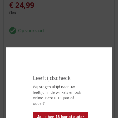
€
24,99
Fles
ETIKETINFORMATIE
Land van Herkomst
Italië
Inhoud
70 CL
Leeftijdscheck
Alcoholpercentage
17% vol
Wij vragen altijd naar uw
leeftijd, in de winkels en ook
online. Bent u 18 jaar of
Reviews
ouder?
Schrijf een review
Ja, ik ben 18 jaar of ouder