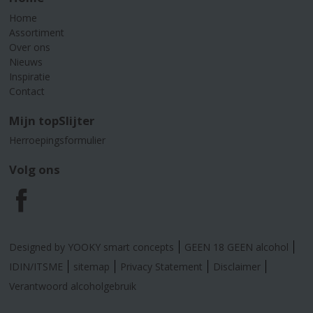
Home
Assortiment
Over ons
Nieuws
Inspiratie
Contact
Mijn topSlijter
Herroepingsformulier
Volg ons
F
a
Designed by YOOKY smart concepts
GEEN 18 GEEN alcohol
c
IDIN/ITSME
sitemap
Privacy Statement
Disclaimer
Verantwoord alcoholgebruik
e