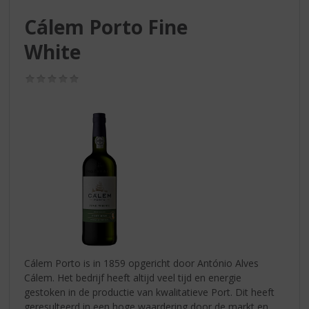
S
p
Cálem Porto Fine
r
White
i
n
g
(0,0
n
/
5)
a
a
r
d
e
n
a
v
i
g
a
t
Cálem Porto is in 1859 opgericht door António Alves
i
Cálem. Het bedrijf heeft altijd veel tijd en energie
e
gestoken in de productie van kwalitatieve Port. Dit heeft
geresulteerd in een hoge waardering door de markt en