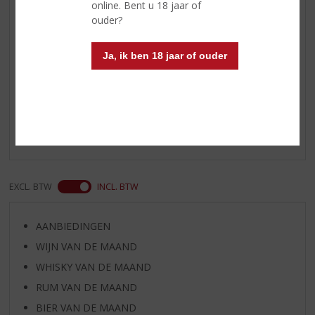
online. Bent u 18 jaar of
of als longdrink (met tonic, ijs en
ouder?
citroen)
Ja, ik ben 18 jaar of ouder
Reviews
Schrijf een review
Er zijn nog geen reviews geplaatst voor dit product
EXCL. BTW
INCL. BTW
AANBIEDINGEN
WIJN VAN DE MAAND
WHISKY VAN DE MAAND
RUM VAN DE MAAND
BIER VAN DE MAAND