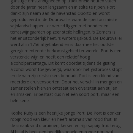
gunstige omstandigheden op traditionele houten vaten
door de jaren heen langzaam en in stilte te rijpen. Port
dankt zijn naam aan de havenstad Oporto en wordt
geproduceerd in de Dourovallei waar de spectaculairste
wijnlandschappen ter wereld liggen met honderden
terraswijngaarden op zeer steile hellingen. ’s Zomers is
het er uitzonderlijk heet, ’s winters ijskoud. De Dourovallei
werd al in 1756 afgebakend en is daarmee het oudste
gereglementeerde herkomstgebied ter wereld. Port is een
versterkte wijn en heeft een relatief hoog
alcoholpercentage. Dit komt doordat tijdens de gisting
alcohol wordt toegevoegd, waardoor het gistproces stopt
en de wijn zijn restsuikers behoudt. Port is een blend van
meerdere druivensoorten. Door het verschil in mengen en
samenstellen hiervan ontstaat een diversiteit aan stijlen
en smaken. Er bestaat dus niet één soort port, maar een
hele serie.
Kopke Ruby is een heerlijke jonge Port. De Port is donker
robijn rood van kleur en heeft aroma's van rood fruit. In
de smaak vind u pruimen, kersen en rijp sappig fruit terug.
Al bij al is heet een heerlijk soepele en ronde port wat