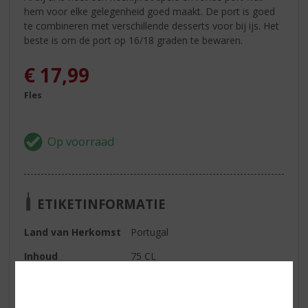
hem voor elke gelegenheid goed maakt. De port is goed
te combineren met verschillende desserts voor bij ijs. Het
beste is om de port op 16/18 graden te bewaren.
€
17,99
Fles
ETIKETINFORMATIE
Land van Herkomst
Portugal
Inhoud
75 CL
Alcoholpercentage
19.5% vol
Soort port
Ruby