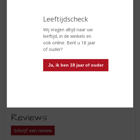
Kleur
Ruby
Leeftijdscheck
Geur
In de geur voert donker fruit de
boventoon.
Wij vragen altijd naar uw
leeftijd, in de winkels en
Smaak
De smaak van rijp sappig fruit is
ook online. Bent u 18 jaar
duidelijk herkenbaar en het
of ouder?
mondgevoel ferm en krachtig.
Afdronk
Kruidige afdronk.
Ja, ik ben 18 jaar of ouder
Wijn-spijs
Drinken als aperitief, bij een
ijsdessert, aardbei- en
yoghurtmousse of camembert
met framboos en rozemarijn.
Reviews
Schrijf een review