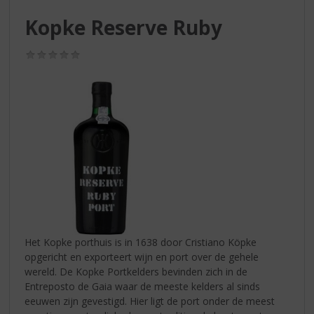
S
p
Kopke Reserve Ruby
r
i
(0,0
n
/
g
5)
n
a
a
r
d
e
n
a
v
i
g
Het Kopke porthuis is in 1638 door Cristiano Köpke
a
opgericht en exporteert wijn en port over de gehele
t
wereld. De Kopke Portkelders bevinden zich in de
i
Entreposto de Gaia waar de meeste kelders al sinds
e
eeuwen zijn gevestigd. Hier ligt de port onder de meest