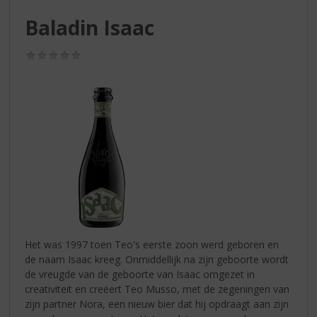
S
p
Baladin Isaac
r
i
(0,0
n
/
g
5)
n
a
a
r
d
e
n
a
v
i
g
Het was 1997 toen Teo's eerste zoon werd geboren en
a
de naam Isaac kreeg. Onmiddellijk na zijn geboorte wordt
t
de vreugde van de geboorte van Isaac omgezet in
i
creativiteit en creëert Teo Musso, met de zegeningen van
e
zijn partner Nora, een nieuw bier dat hij opdraagt aan zijn