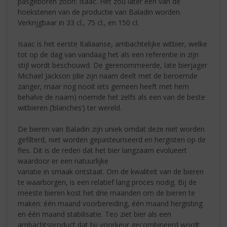
pasgeboren zoon: Isaac. Het zou later een van de
hoekstenen van de productie van Baladin worden.
Verkrijgbaar in 33 cl., 75 cl., en 150 cl.
Isaac is het eerste Italiaanse, ambachtelijke witbier, welke
tot op de dag van vandaag het als een referentie in zijn
stijl wordt beschouwd. De gerenommeerde, late bierjager
Michael Jackson (die zijn naam deelt met de beroemde
zanger, maar nog nooit iets gemeen heeft met hem
behalve de naam) noemde het zelfs als een van de beste
witbieren (‘blanches’) ter wereld.
De bieren van Baladin zijn uniek omdat deze niet worden
gefilterd, niet worden gepasteuriseerd en hergisten op de
fles. Dit is de reden dat het bier langzaam evolueert
waardoor er een natuurlijke
variatie in smaak ontstaat. Om de kwaliteit van de bieren
te waarborgen, is een relatief lang proces nodig. Bij de
meeste bieren kost het drie maanden om de bieren te
maken: één maand voorbereiding, één maand hergisting
en één maand stabilisatie. Teo ziet bier als een
ambachtsproduct dat bij voorkeur gecombineerd wordt