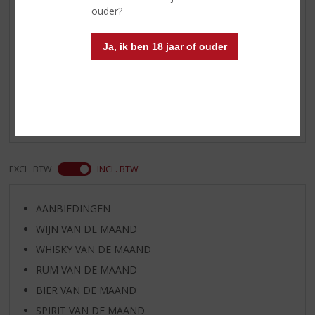
mozzarella.
ouder?
Ja, ik ben 18 jaar of ouder
Reviews
Schrijf een review
Er zijn nog geen reviews geplaatst voor dit product
EXCL. BTW
INCL. BTW
AANBIEDINGEN
WIJN VAN DE MAAND
WHISKY VAN DE MAAND
RUM VAN DE MAAND
BIER VAN DE MAAND
SPIRIT VAN DE MAAND