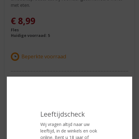
met eten.
€
8,99
Fles
Huidige voorraad: 5
ETIKETINFORMATIE
Land van Herkomst
Italië
Inhoud
75 CL
Leeftijdscheck
Alcoholpercentage
5% vol
Wij vragen altijd naar uw
Wijn-spijs
Aperitief, wit vlees, vegetarische
leeftijd, in de winkels en ook
gerechten, vis, zachte kazen zoals
online. Bent u 18 jaar of