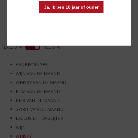
Reviews
Ja, ik ben 18 jaar of ouder
Schrijf een review
Er zijn nog geen reviews geplaatst voor dit product
EXCL. BTW
INCL. BTW
AANBIEDINGEN
WIJN VAN DE MAAND
WHISKY VAN DE MAAND
RUM VAN DE MAAND
BIER VAN DE MAAND
SPIRIT VAN DE MAAND
EXCLUSIEF TOPSLIJTER
WIJN
WHISKY