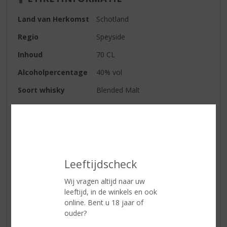
Land van Herkomst
Schotland
Regio
Speyside
Inhoud
70 CL
Alcoholpercentage
40% vol
Soort whisky
Blended Malt
Smaaktype Whisky
Mild & Zacht
Kleur
goud
Geur
rijp fruit
Smaak
rijke smaak met tonen van toffee,
Leeftijdscheck
appel, bessen, citrus en kruiden
Wij vragen altijd naar uw
Afdronk
subtiel met een pittige afdronk.
leeftijd, in de winkels en ook
online. Bent u 18 jaar of
ouder?