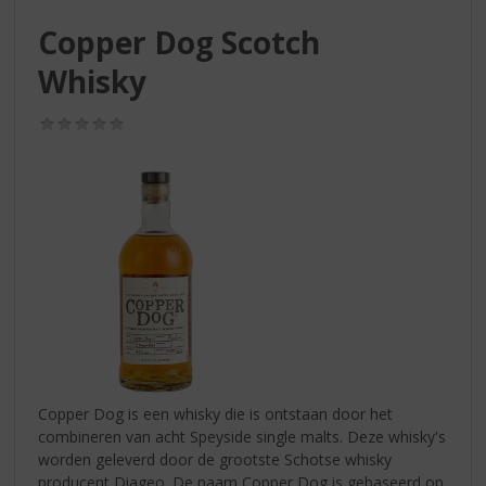
S
p
Copper Dog Scotch
r
Whisky
i
n
g
(0,0
n
/
5)
a
a
r
d
e
n
a
v
i
g
a
t
Copper Dog is een whisky die is ontstaan door het
i
combineren van acht Speyside single malts. Deze whisky's
e
worden geleverd door de grootste Schotse whisky
producent Diageo. De naam Copper Dog is gebaseerd op