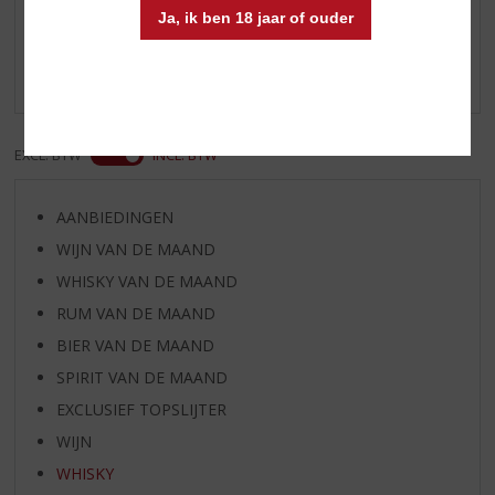
Ja, ik ben 18 jaar of ouder
Schrijf een review
Er zijn nog geen reviews geplaatst voor dit product
EXCL. BTW
INCL. BTW
AANBIEDINGEN
WIJN VAN DE MAAND
WHISKY VAN DE MAAND
RUM VAN DE MAAND
BIER VAN DE MAAND
SPIRIT VAN DE MAAND
EXCLUSIEF TOPSLIJTER
WIJN
WHISKY