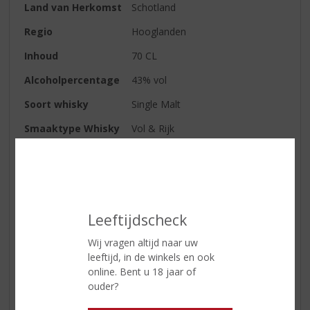
Land van Herkomst
Schotland
Regio
Hooglanden
Inhoud
70 CL
Alcoholpercentage
43% vol
Soort whisky
Single Malt
Smaaktype Whisky
Vol & Rijk
Smaak
Golvende tonen van zachte
turfrook en een overvloed van
rijke, zoete toffee met krachtige
tonen van vers fruit en een
zweem van specerijen
Leeftijdscheck
Afdronk
Lang en zoet met een slepende
Wij vragen altijd naar uw
rokerigheid
leeftijd, in de winkels en ook
online. Bent u 18 jaar of
ouder?
Reviews