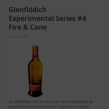
S
p
Glenfiddich
r
Experimental Series #4
i
n
Fire & Cane
g
n
(0,0
a
/
a
5)
r
d
e
n
a
v
i
g
a
t
i
De Glenfiddich Fire & Cane is de vierde botteling in de
e
Experimental Series na de IPA, Project XX en Winter