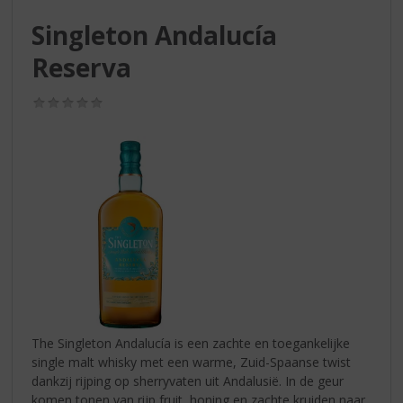
S
p
Singleton Andalucía
r
Reserva
i
n
g
(0,0
n
/
5)
a
a
r
d
e
n
a
v
i
g
a
t
The Singleton Andalucía is een zachte en toegankelijke
i
single malt whisky met een warme, Zuid-Spaanse twist
e
dankzij rijping op sherryvaten uit Andalusië. In de geur
komen tonen van rijp fruit, honing en zachte kruiden naar