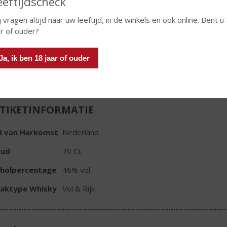
eeftijdscheck
€
43,99
j vragen altijd naar uw leeftijd, in de winkels en ook online. Bent u
Fles
ar of ouder?
Ja, ik ben 18 jaar of ouder
TIKETINFORMATIE
d van Herkomst
Nederland
oud
70 CL
oholpercentage
46% vol
aktype Whisky
Vol & Rijk