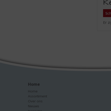
R
Sch
Er z
Home
Home
Assortiment
Over ons
Nieuws