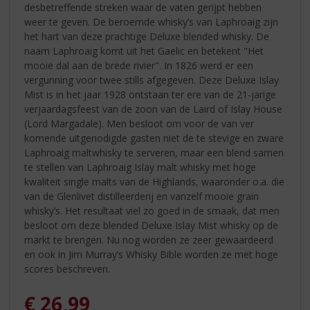
desbetreffende streken waar de vaten gerijpt hebben
weer te geven. De beroemde whisky’s van Laphroaig zijn
het hart van deze prachtige Deluxe blended whisky. De
naam Laphroaig komt uit het Gaelic en betekent "Het
mooie dal aan de brede rivier". In 1826 werd er een
vergunning voor twee stills afgegeven. Deze Deluxe Islay
Mist is in het jaar 1928 ontstaan ter ere van de 21-jarige
verjaardagsfeest van de zoon van de Laird of Islay House
(Lord Margadale). Men besloot om voor de van ver
komende uitgenodigde gasten niet de te stevige en zware
Laphroaig maltwhisky te serveren, maar een blend samen
te stellen van Laphroaig Islay malt whisky met hoge
kwaliteit single malts van de Highlands, waaronder o.a. die
van de Glenlivet distilleerderij en vanzelf mooie grain
whisky’s. Het resultaat viel zo goed in de smaak, dat men
besloot om deze blended Deluxe Islay Mist whisky op de
markt te brengen. Nu nog worden ze zeer gewaardeerd
en ook in Jim Murray’s Whisky Bible worden ze met hoge
scores beschreven.
€
26,99