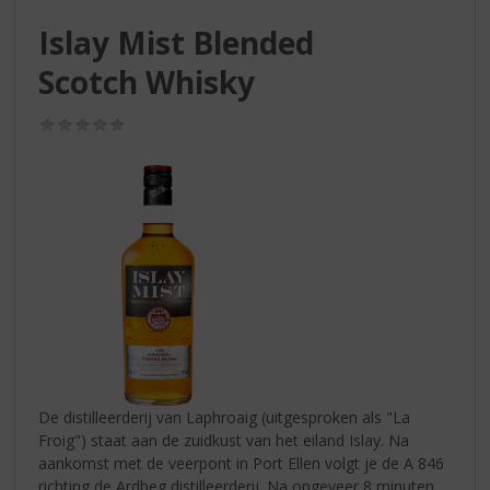
S
p
Islay Mist Blended
r
Scotch Whisky
i
n
g
(0,0
n
/
5)
a
a
r
d
e
n
a
v
i
g
a
t
De distilleerderij van Laphroaig (uitgesproken als "La
i
Froig") staat aan de zuidkust van het eiland Islay. Na
e
aankomst met de veerpont in Port Ellen volgt je de A 846
richting de Ardbeg distilleerderij. Na ongeveer 8 minuten