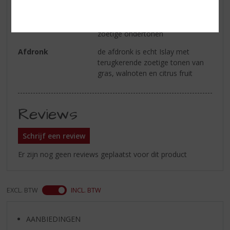
Smaak
rokerige en ziltige tonen met hout
en turf aroma’s, zachte en wat
zoetige ondertonen
Afdronk
de afdronk is echt Islay met
terugkerende zoetige tonen van
gras, walnoten en citrus fruit
Reviews
Schrijf een review
Er zijn nog geen reviews geplaatst voor dit product
EXCL. BTW
INCL. BTW
AANBIEDINGEN