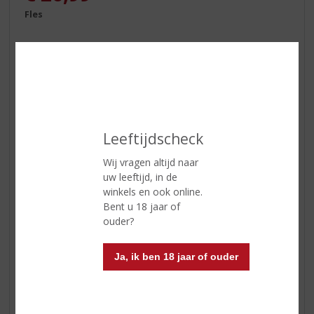
Fles
ETIKETINFORMATIE
Leeftijdscheck
Land van Herkomst
Schotland
Wij vragen altijd naar
uw leeftijd, in de
Inhoud
70 CL
winkels en ook online.
Alcoholpercentage
40% vol
Bent u 18 jaar of
ouder?
Soort whisky
Blended
Kleur
vol amber
Ja, ik ben 18 jaar of ouder
Geur
frisse aangename Islay aroma’s
van turf met milde zoete grassige
en citrus tonen