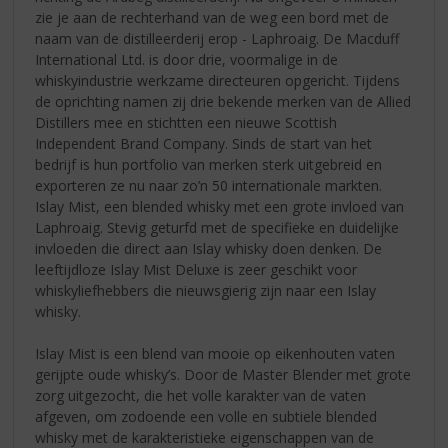
zie je aan de rechterhand van de weg een bord met de
naam van de distilleerderij erop - Laphroaig. De Macduff
International Ltd. is door drie, voormalige in de
whiskyindustrie werkzame directeuren opgericht. Tijdens
de oprichting namen zij drie bekende merken van de Allied
Distillers mee en stichtten een nieuwe Scottish
Independent Brand Company. Sinds de start van het
bedrijf is hun portfolio van merken sterk uitgebreid en
exporteren ze nu naar zo’n 50 internationale markten.
Islay Mist, een blended whisky met een grote invloed van
Laphroaig. Stevig geturfd met de specifieke en duidelijke
invloeden die direct aan Islay whisky doen denken. De
leeftijdloze Islay Mist Deluxe is zeer geschikt voor
whiskyliefhebbers die nieuwsgierig zijn naar een Islay
whisky.
Islay Mist is een blend van mooie op eikenhouten vaten
gerijpte oude whisky’s. Door de Master Blender met grote
zorg uitgezocht, die het volle karakter van de vaten
afgeven, om zodoende een volle en subtiele blended
whisky met de karakteristieke eigenschappen van de